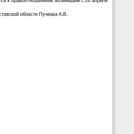
тся к правоотношениям, возникшим с 26 апреля
товской области Пучкова А.В.